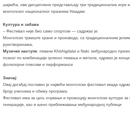
шајкића,
ове дисциплине представљају три традиционалне игре ко
монголског националног празника Наадам.
Култура и забава
– Фестивал није био само спортски — садржао је:
Монголско тржиште хране и производа, са традиционалним јелим
рукотворинама;
Музичке наступе
: певачи
Khishigdalai
и Naki; међународно приз
познат по комбинацији грленог певања и метала, одржао је концер
фолклорни плесови и перформанси
Значај:
Овај догађај поставио је највећи монголски фестивал икада одрж
броју учесника и обиму програма.
Фестивал има за циљ очување и промоцију монголске културе за
генерације, као и њено приближавање међународној публици