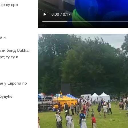
је су срж
а и
нати бенд
Uukhai
,
т; ту су и
ан у Европи по
 будуће