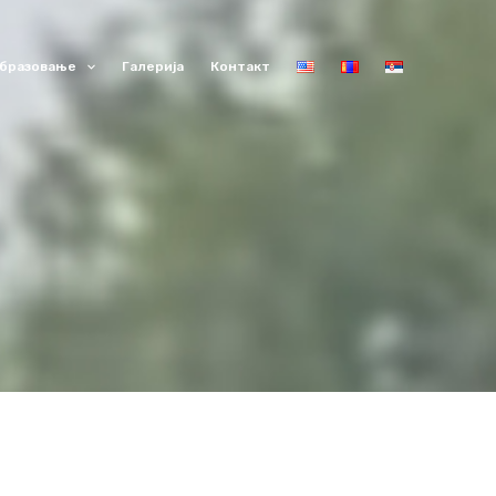
бразовање
Галерија
Контакт