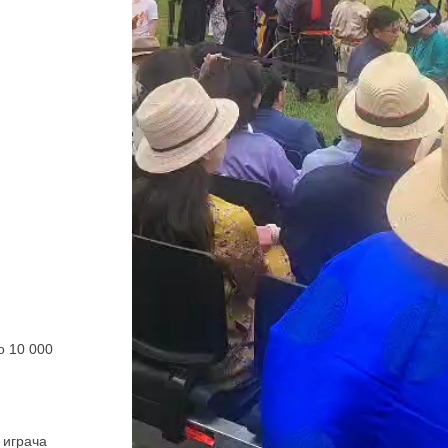
о 10 000
 играча