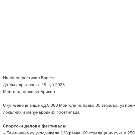
Naadam фестивал Брисел
Датум одржавања: 28. јун 2025
Место одржавања Брисел
Окупљено је више од 5 000 Монгола из преко 30 земаља, уз прек
локалних и међународних посетилаца
Спортски делови фестивала:
– Такмичења су укључивала 128 рвача, 60 стрелаца из лука и 250