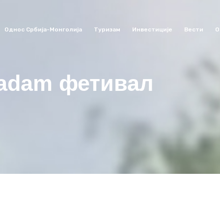
Однос Србија-Монголија
Туризам
Инвестиције
Вести
О
adam фетивал